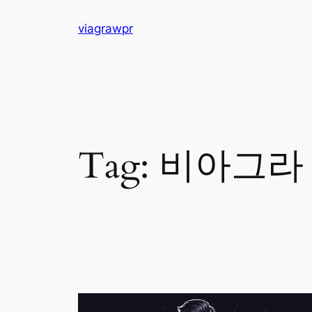
Skip
viagrawpr
to
content
Tag:
비아그라