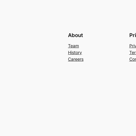
About
Pr
Team
Pri
History
Ter
Careers
Con